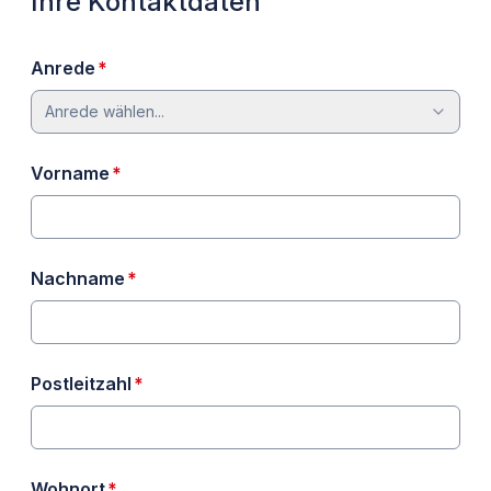
Ihre Kontaktdaten
erforderlich
Anrede
*
Anrede wählen...
erforderlich
Vorname
*
erforderlich
Nachname
*
erforderlich
Postleitzahl
*
erforderlich
Wohnort
*