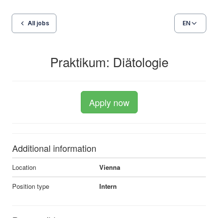
All jobs
EN