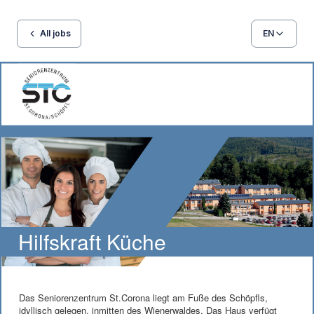
All jobs
EN