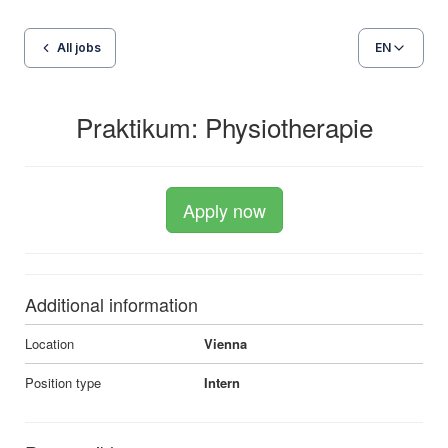
All jobs
EN